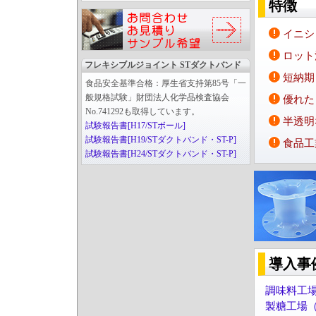
特徴
イニシ
ロット
フレキシブルジョイント STダクトバンド
短納期
食品安全基準合格：厚生省支持第85号「一
般規格試験」財団法人化学品検査協会
優れた
No.741292も取得しています。
半透明
試験報告書[H17/STボール]
試験報告書[H19/STダクトバンド・ST-P]
食品工
試験報告書[H24/STダクトバンド・ST-P]
導入事
調味料工
製糖工場