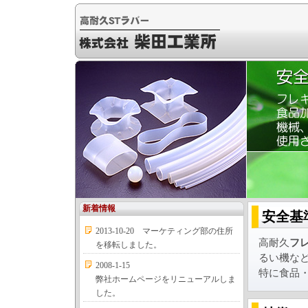
新着情報
安全基
2013-10-20
マーケティング部の住所
高耐久
フ
を移転しました。
るい機な
2008-1-15
特に食品
弊社ホームページをリニューアルしま
した。